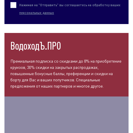
Нажимая на "Отправить" вы соглашаетесь на обработку ваших
персональных данных
ВодоходЪ.ПРО
Премиальная подписка со скидками до 8% на приобретение
круизов, 30% скидки на закрытых распродажах,
повышенные бонусные баллы, преференции и скидки на
борту для Вас и ваших попутчиков. Специальные
предложения от наших партнеров и многое другое.