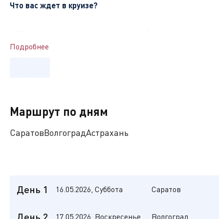
Что
вас
ждет в круизе
?
Знакомство с удивительными, самобытными местами, и
Подробнее
Кухня в ресторанах на борту в концепции «Родные бер
регионов нашей страны.
Внимательный экипаж и приятная атмосфера на борту.
Возможность отлично отдохнуть и ощутить на себе ра
Маршрут по дням
Великолепные речные пейзажи, яркие впечатления и мн
Саратов
Волгоград
Астрахань
Чем знамениты стоянки на маршруте?
Волгоград
–
дореволюционный Царицын. Советский Стали
переломный момент во времена Великой Отечественной во
в течение 10 лет пленными немцами. Сегодня в городе н
День 1
16.05.2026, Суббота
Саратов
том числе знаменитый Мемориальный комплекс «Героям С
Саратов
День 2
17.05.2026, Воскресенье
Волгоград