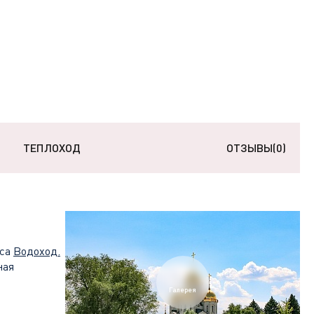
ТЕПЛОХОД
ОТЗЫВЫ
(0)
сса
Водоход
.
ная
Галерея