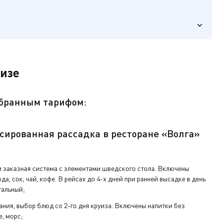
уизе
ыбранным тарифом:
ика),
сированная рассадка в ресторане «Волга»
ключ от
 заказная система с элементами шведского стола. Включены
да, сок, чай, кофе. В рейсах до 4-х дней при ранней высадке в день
тальный;
а ресепшен.
ания, выбор блюд со 2-го дня круиза. Включены напитки без
е, морс;