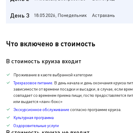
Дата:
Начало регистрации:
Отправление:
16.05
(СБ)
13:30
14:00
Волгоград
День 3
18.05.2026, Понедельник
Астрахань
Дата:
Прибытие:
Стоянка:
Отправление:
Отправление в рейс. Посадка за 30 минут до отправле
17.05
(ВС)
10:00
4ч. 00мин.
14:00
Астрахань
Экскурсионная программа
Дата:
Прибытие:
Первая услуга по питанию - обед.
Что включено в стоимость
18.05
(ПН)
14:00
Основная
Прибытие. Высадка. Время московское.
Вас встретят у трапа теплохода, помогут с багажом и 
В стоимость круиза входит
Последняя услуга по питанию — обед.
После регистрации вам выдадут ключ от вашей каюты, 
Проживание в каюте выбранной категории
расчётную карту компании «ВодоходЪ», бланк заказа э
Трехразовое питание
. В день начала и день окончания круиза пи
зависимости от времени посадки и высадки; в случае, если вре
По окончании нашего путешествия вам нужно будет вер
совпадает со временем приема пищи, гостю предоставляется пит
каюты.
Каждый день на борту теплохода вас будет ждать раз
или выдается «ланч-бокс»
Экскурсионное обслуживание
согласно программе круиза.
Также при желании вы сможете приобрести памятные с
Культурная программа
Оздоровительные услуги
В стоимость круиза не входит