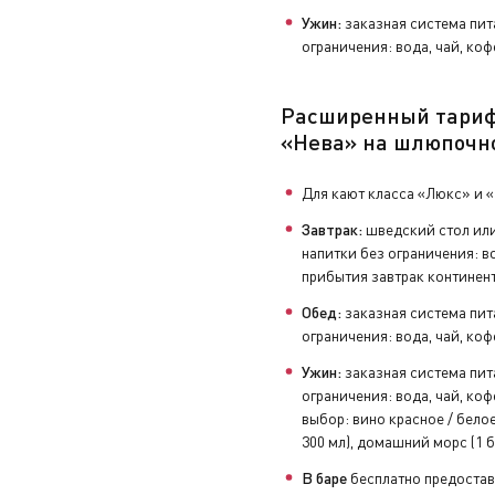
Ужин:
заказная система пит
ограничения: вода, чай, коф
Расширенный тари
«Нева» на шлюпочн
Для кают класса «Люкс» и 
Завтрак:
шведский стол или
напитки без ограничения: во
прибытия завтрак континен
Обед:
заказная система пит
ограничения: вода, чай, коф
Ужин:
заказная система пит
ограничения: вода, чай, коф
выбор: вино красное / белое 
300 мл), домашний морс (1 б
В баре
бесплатно предостав