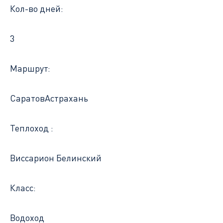
Кол-во дней:
3
Маршрут:
Саратов
Астрахань
Теплоход :
Виссарион Белинский
Класс:
Водоход