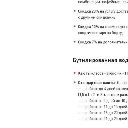
комбинации: кофейные напи
Скидка 20%
на услугу доста
с другими скидками;
Скидка 10%
на фирменную с
спортинвентаря на борту;
Скидка 7%
на дополнительны
Бутилированная вод
Каюты класса «Люкс» и «П
Стандартные каюты:
без по
— в рейсах до 4 дней включи
(1,5 л.) в 2- и 3-местном ра
— в рейсах от 5 дней до 10 д
— в рейсах от 11 до 15 дней 
— в рейсах от 16 до 20 дней 
— в рейсах от 21 до 25 дней: 