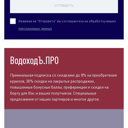
ОТПРАВИТЬ
Нажимая на "Отправить" вы соглашаетесь на обработку ваших
персональных данных
ВодоходЪ.ПРО
Премиальная подписка со скидками до 8% на приобретение
круизов, 30% скидки на закрытых распродажах,
повышенные бонусные баллы, преференции и скидки на
борту для Вас и ваших попутчиков. Специальные
предложения от наших партнеров и многое другое.