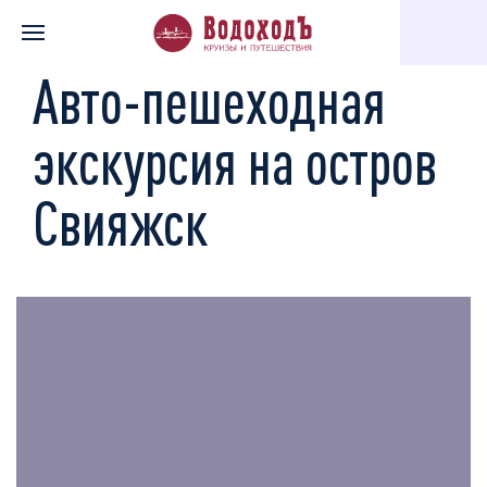
Главная
Каталог экскурсий
По святым местам
Авто-пеше
Авто-пешеходная
экскурсия на остров
Свияжск