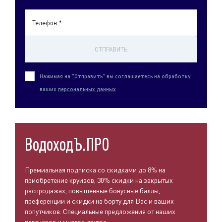
Телефон *
ОТПРАВИТЬ
Нажимая на "Отправить" вы соглашаетесь на обработку
ваших
персональных данных
ВодоходЪ.ПРО
Премиальная подписка со скидками до 8% на
приобретение круизов, 30% скидки на закрытых
распродажах, повышенные бонусные баллы,
преференции и скидки на борту для Вас и ваших
попутчиков. Специальные предложения от наших
партнеров и многое другое.