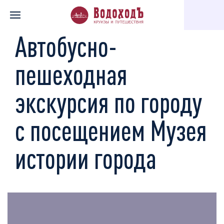
Главная
Каталог экскурсий
Музеи, галереи, театры
Автоб
Автобусно-
пешеходная
экскурсия по городу
с посещением Музея
истории города