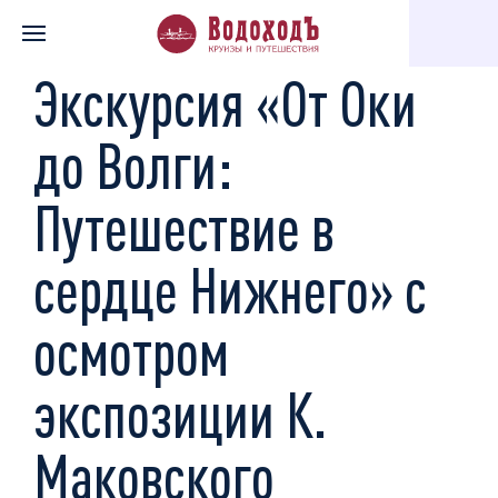
Главная
Каталог экскурсий
Музеи, галереи, театры
Экску
Экскурсия «От Оки
до Волги:
Путешествие в
сердце Нижнего» с
осмотром
экспозиции К.
Маковского