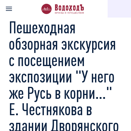
Главная
Каталог экскурсий
Музеи, галереи, театры
Пешех
Пешеходная
обзорная экскурсия
с посещением
экспозиции "У него
же Русь в корни..."
Е. Честнякова в
здании Дворянского