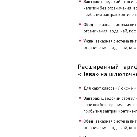
Завтрак:
шведский стол или
напитки без ограничения: во
прибытия завтрак континен
увениры, заполнить анкету с отзывами и оставить чаевые н
Обед:
заказная система пит
ограничения: вода, чай, коф
Ужин:
заказная система пит
ограничения: вода, чай, коф
Расширенный тари
«Нева» на шлюпочн
Для кают класса «Люкс» и 
Завтрак:
шведский стол или
напитки без ограничения: во
прибытия завтрак континен
Обед:
заказная система пит
ограничения: вода, чай, коф