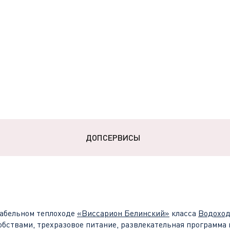
ДОПСЕРВИСЫ
абельном теплоходе
«
Виссарион Белинский
»
класса
Водохо
обствами, трехразовое питание, развлекательная программа 