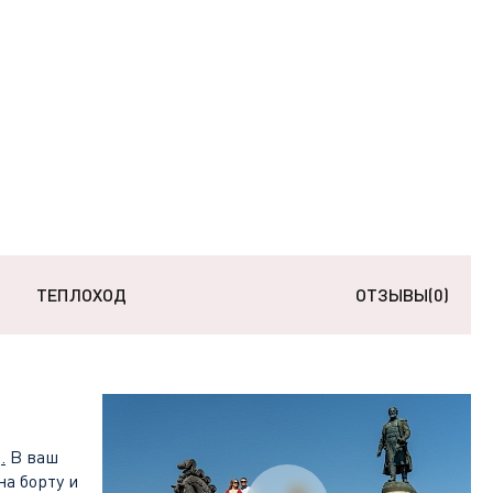
ТЕПЛОХОД
ОТЗЫВЫ
(0)
д
.
В ваш
на борту и