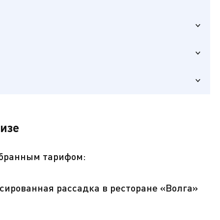
 базе
уизе
обнаружения
в химической
ыбранным тарифом:
сированная рассадка в ресторане «Волга»
ключ от