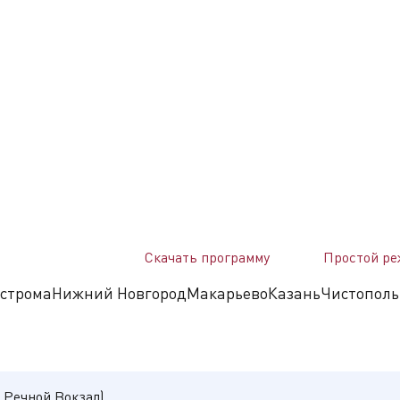
х уникальным природным, культурным и историческим насл
ега», которая познакомит вас с гастрономическими традиция
сслабляющее действие РЕКАтерапии.
Скачать программу
Простой ре
ожество красивых фото на память.
строма
Нижний Новгород
Макарьево
Казань
Чистополь
снованный в XVI–XVII веках благодаря соляным промыслам. В
тал промышленным посёлком. В 1932 году сформировался вокр
й центр химической промышленности с богатым культурным 
 Речной Вокзал)