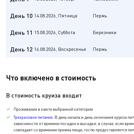
Основная
Экскурсионная программа
Дата:
Прибытие:
Стоянка:
Отправление:
12.08
(СР)
08:00
3ч. 00мин.
11:00
Чайковский
День 10
14.08.2026, Пятница
Пермь
Основная
Экскурсионная программа
Дата:
Прибытие:
Стоянка:
Отправление:
13.08
(ЧТ)
13:00
4ч. 00мин.
17:00
Пермь
День 11
15.08.2026, Суббота
Березники
Основная
Экскурсионная программа
Дата:
Прибытие:
Стоянка:
Отправление:
14.08
(ПТ)
11:00
7ч. 00мин.
18:00
Березники
День 12
16.08.2026, Воскресенье
Пермь
Основная
Экскурсионная программа
Дата:
Прибытие:
Стоянка:
Отправление:
15.08
(СБ)
08:00
9ч. 00мин.
17:00
Пермь
Основная
Дата:
Прибытие:
Березники были и остаются вторым по величине город
Что включено в стоимость
16.08
(ВС)
09:00
соляных промыслов, как и соседние Соликамск и Усоль
богатейшего (одного из крупнейших в мире) месторож
Прибытие. Высадка. Время московское.
В стоимость круиза входит
промышленности нашей страны.
Экскурсионная программа
Последняя услуга по питанию — завтрак.
Проживание в каюте выбранной категории
Трехразовое питание
. В день начала и день окончания круиза пи
Основная
зависимости от времени посадки и высадки; в случае, если вре
По окончании нашего путешествия вам нужно будет вер
совпадает со временем приема пищи, гостю предоставляется пит
каюты.