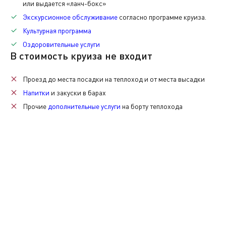
или выдается «ланч-бокс»
Экскурсионное обслуживание
согласно программе круиза.
Также при желании вы сможете приобрести памятные с
Культурная программа
Оздоровительные услуги
В стоимость круиза не входит
Проезд до места посадки на теплоход и от места высадки
Напитки
и закуски в барах
Прочие
дополнительные услуги
на борту теплохода