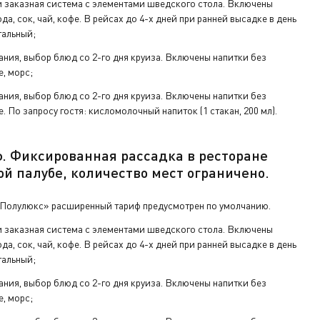
 заказная система с элементами шведского стола. Включены
да, сок, чай, кофе. В рейсах до 4-х дней при ранней высадке в день
тальный;
а ресепшен.
ания, выбор блюд со 2-го дня круиза. Включены напитки без
е, морс;
ания, выбор блюд со 2-го дня круиза. Включены напитки без
е. По запросу гостя: кисломолочный напиток (1 стакан, 200 мл).
ф.
Фиксированная рассадка в ресторане
ой палу
бе
,
количество мест ограничено
.
«Полулюкс» расширенный тариф предусмотрен по умолчанию.
 заказная система с элементами шведского стола. Включены
да, сок, чай, кофе. В рейсах до 4-х дней при ранней высадке в день
тальный;
ания, выбор блюд со 2-го дня круиза. Включены напитки без
е, морс;