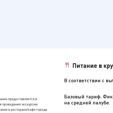
ом в Пермском крае. Возникли они в стародавние времена на
Питание в кр
е. Но выросли, приобрели статус города и возмужали из-за 
дения калийных солей. Так Березники стали одним из центро
В
соответствии с в
Базовый тариф. Фик
тание предоставляется в
на средней палубе.
мя проведения экскурсии
нуть устройство аудиогида, закрыть бортовой счёт и сдать 
ание в ресторане/кафе города