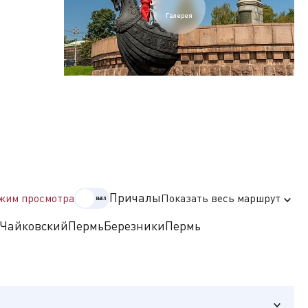
Галерея
едием.
ми разных
Причалы
жим просмотра
Показать весь маршрут
Чайковский
Пермь
Березники
Пермь
 1880-х
уг
наследием.