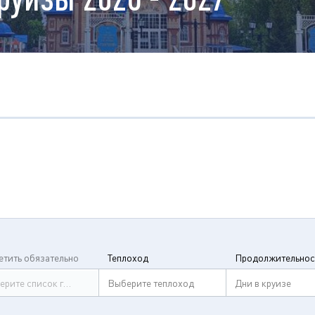
етить обязательно
Теплоход
Продолжительнос
ерите список городов
Выберите теплоход
Дни в круизе