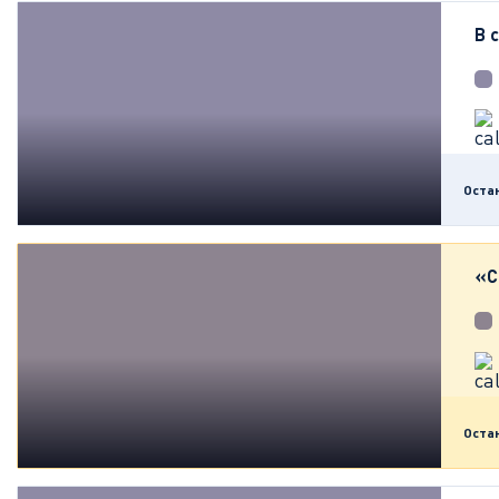
В 
Оста
«С
Оста