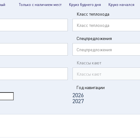
мый
Только с наличием мест
Круиз буднего дня
Круиз начался
Класс теплохода
Класс теплохода
Спецпредложения
Спецпредложения
Классы кают
Классы кают
Год навигации
2026
2027