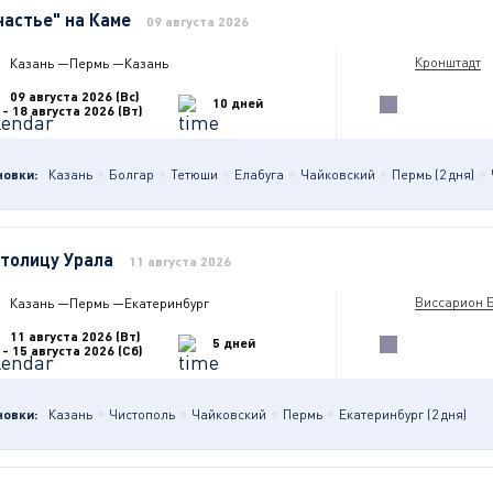
частье" на Каме
09 августа 2026
Кронштадт
Казань
—
Пермь
—
Казань
09 августа 2026 (Вс)
10 дней
- 18 августа 2026 (Вт)
новки:
Казань
Болгар
Тетюши
Елабуга
Чайковский
Пермь (2 дня)
столицу Урала
11 августа 2026
Виссарион 
Казань
—
Пермь
—
Екатеринбург
11 августа 2026 (Вт)
5 дней
- 15 августа 2026 (Сб)
новки:
Казань
Чистополь
Чайковский
Пермь
Екатеринбург (2 дня)