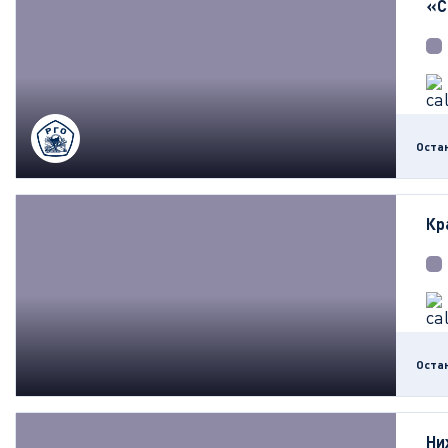
«С
Оста
Кр
Оста
Ни