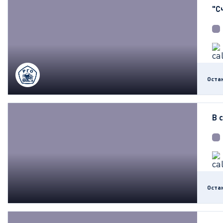
"С
Оста
В 
Оста