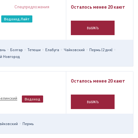
Спецпредложения
Осталось менее 20 кают
Водоход.Лайт
ВЫБРАТЬ
ань
Болгар
Тетюши
Елабуга
Чайковский
Пермь (2 дня)
й Новгород
Осталось менее 20 кают
Белинский
Водоход
ВЫБРАТЬ
айковский
Пермь