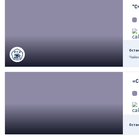
"С
Оста
Чайк
«С
Оста