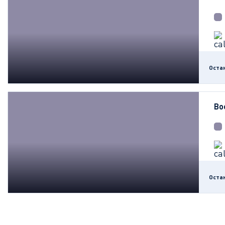
Оста
Во
Оста