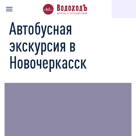
Главная
Каталог экскурсий
По святым местам
Автобусна
Автобусная
экскурсия в
Новочеркасск