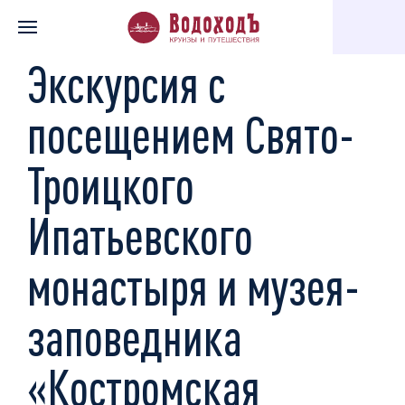
Главная
Каталог экскурсий
По святым местам
Экскурсия
Экскурсия с
посещением Свято-
Троицкого
Ипатьевского
монастыря и музея-
заповедника
«Костромская