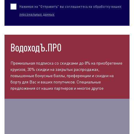
Нажимая на "Отправить" вы соглашаетесь на обработку ваших
персональных данных
ВодоходЪ.ПРО
Премиальная подписка со скидками до 8% на приобретение
круизов, 30% скидки на закрытых распродажах,
повышенные бонусные баллы, преференции и скидки на
борту для Вас и ваших попутчиков. Специальные
предложения от наших партнеров и многое другое.