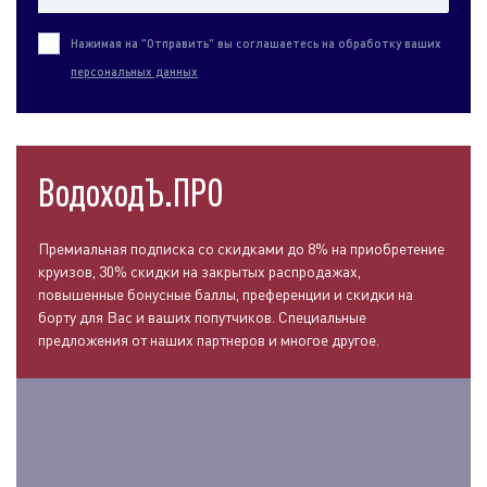
Нажимая на "Отправить" вы соглашаетесь на обработку ваших
персональных данных
ВодоходЪ.ПРО
Премиальная подписка со скидками до 8% на приобретение
круизов, 30% скидки на закрытых распродажах,
повышенные бонусные баллы, преференции и скидки на
борту для Вас и ваших попутчиков. Специальные
предложения от наших партнеров и многое другое.