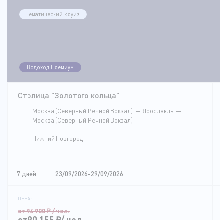
Тематический круиз
Водоход.Премиум
Столица "Золотого кольца"
Москва (Северный Речной Вокзал)
Ярославль
Москва (Северный Речной Вокзал)
Нижний Новгород
7 дней
23/09/2026-29/09/2026
ЦЕНА:
от 94 900
₽
/ чел.
от90 155
₽
/ чел.