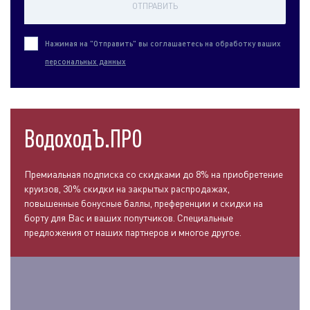
ОТПРАВИТЬ
Нажимая на "Отправить" вы соглашаетесь на обработку ваших
персональных данных
ВодоходЪ.ПРО
Премиальная подписка со скидками до 8% на приобретение
круизов, 30% скидки на закрытых распродажах,
повышенные бонусные баллы, преференции и скидки на
борту для Вас и ваших попутчиков. Специальные
предложения от наших партнеров и многое другое.