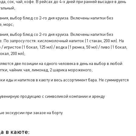
да, сок, чай, кофе. В рейсах до 4-х дней при ранней высадке в день
тальный;
ания, выбор блюд со 2-го дня круиза. Включены напитки без
е, морс;
ания, выбор блюд со 2-го дня круиза. Включены напитки без
е. По запросу гостя: кисломолочный напиток (1 стакан, 200 мл). На
/ игристое (1 бокал, 125 мл) / водка (1 рюмка, 50 мл) / пиво (1 бокал,
окал, 200 мл);
ляются две позиции на одного человека в день на выбор в любой
тки, чайник чая, лимонад, 2 шарика мороженого;
вки еды и напитков в каюту и весь ассортимент бара. Не суммируется
увенирную продукцию с символикой компании и аренду
е экскурсии при заказе на борту.
а в каюте: