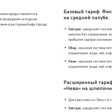
нуть устройство аудиогида, закрыть бортовой счёт и сдать 
Базовый тариф. Фик
итание предоставляется в
на средней палубе.
мя проведения экскурсии
ание в ресторане/кафе города
льную экскурсионную программу.
увениры, заполнить анкету с отзывами и оставить чаевые н
Завтрак:
шведский стол или
напитки без ограничения: во
прибытия завтрак континен
влекательная программа
.
Обед:
заказная система пит
ограничения: вода, чай, коф
Ужин:
заказная система пит
ограничения: вода, чай, коф
Расширенный тари
«Нева» на шлюпочн
Для кают класса «Люкс» и 
Завтрак:
шведский стол или