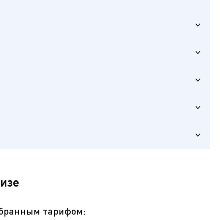
ика),
уизе
ыбранным тарифом: