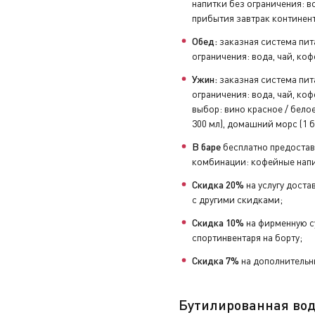
напитки без ограничения: во
прибытия завтрак континен
Обед:
заказная система пит
ограничения: вода, чай, коф
Ужин:
заказная система пит
ограничения: вода, чай, коф
выбор: вино красное / белое 
300 мл), домашний морс (1 б
В баре
бесплатно предостав
комбинации: кофейные напи
Скидка 20%
на услугу доста
с другими скидками;
Скидка 10%
на фирменную с
спортинвентаря на борту;
Скидка 7%
на дополнительны
Бутилированная вод