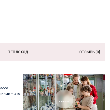
ТЕПЛОХОД
ОТЗЫВЫ
(0)
асса
линии – это
Галерея