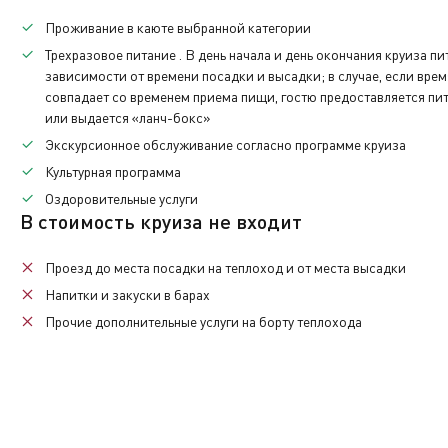
Отъезд на экскурсионную программу в 9.00
По окончании нашего путешествия вам нужно будет вер
Проживание в каюте выбранной категории
Обед на борту теплохода
каюты.
Трехразовое питание
. В день начала и день окончания круиза п
Ужин на борту теплохода
зависимости от времени посадки и высадки; в случае, если вре
совпадает со временем приема пищи, гостю предоставляется пит
После обеда туристы могут отправиться на дополните
Также при желании вы сможете приобрести памятные с
или выдается «ланч-бокс»
Экскурсионная программа
Экскурсионное обслуживание
согласно программе круиза
Каждый день на борту теплохода вас будет ждать
раз
Культурная программа
Дополнительная
Экскурсионная программа
Оздоровительные услуги
В стоимость круиза не входит
Дополнительная
Основная
Проезд до места посадки на теплоход и от места высадки
Напитки
и закуски в барах
Прочие
дополнительные услуги
на борту теплохода