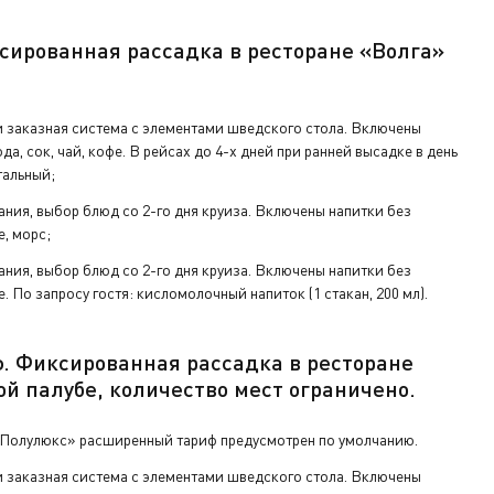
ключ от
сированная рассадка в ресторане «Волга»
а ресепшен.
 заказная система с элементами шведского стола. Включены
да, сок, чай, кофе. В рейсах до 4-х дней при ранней высадке в день
тальный;
ания, выбор блюд со 2-го дня круиза. Включены напитки без
е, морс;
ания, выбор блюд со 2-го дня круиза. Включены напитки без
е. По запросу гостя: кисломолочный напиток (1 стакан, 200 мл).
ф.
Фиксированная рассадка в ресторане
ой палу
бе
,
количество мест ограничено
.
«Полулюкс» расширенный тариф предусмотрен по умолчанию.
 заказная система с элементами шведского стола. Включены