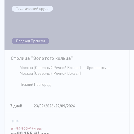
Тематический круиз
Водоход.Премиум
Столица "Золотого кольца"
Москва (Северный Речной Вокзал)
Ярославль
Москва (Северный Речной Вокзал)
Нижний Новгород
7 дней
23/09/2026-29/09/2026
ЦЕНА:
от 94 900
₽
/ чел.
от90 155
₽
/ чел.