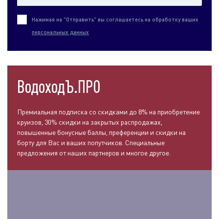
Нажимая на "Отправить" вы соглашаетесь на обработку ваших
персональных данных
ВодоходЪ.ПРО
Премиальная подписка со скидками до 8% на приобретение
круизов, 30% скидки на закрытых распродажах,
повышенные бонусные баллы, преференции и скидки на
борту для Вас и ваших попутчиков. Специальные
предложения от наших партнеров и многое другое.