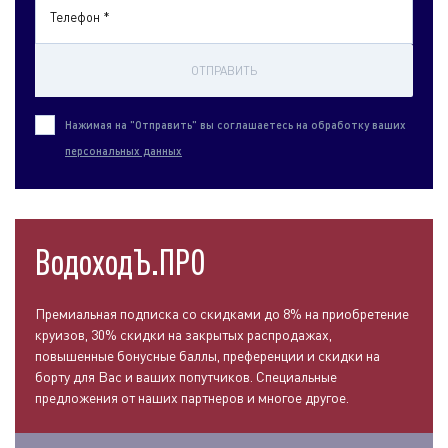
Телефон *
ОТПРАВИТЬ
Нажимая на "Отправить" вы соглашаетесь на обработку ваших
персональных данных
ВодоходЪ.ПРО
Премиальная подписка со скидками до 8% на приобретение
круизов, 30% скидки на закрытых распродажах,
повышенные бонусные баллы, преференции и скидки на
борту для Вас и ваших попутчиков. Специальные
предложения от наших партнеров и многое другое.