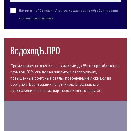
Нажимая на "Отправить" вы соглашаетесь на обработку ваших
персональных данных
ВодоходЪ.ПРО
Премиальная подписка со скидками до 8% на приобретение
круизов, 30% скидки на закрытых распродажах,
повышенные бонусные баллы, преференции и скидки на
борту для Вас и ваших попутчиков. Специальные
предложения от наших партнеров и многое другое.