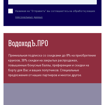
Нажимая на "Отправить" вы соглашаетесь на обработку ваших
персональных данных
ВодоходЪ.ПРО
Премиальная подписка со скидками до 8% на приобретение
круизов, 30% скидки на закрытых распродажах,
повышенные бонусные баллы, преференции и скидки на
борту для Вас и ваших попутчиков. Специальные
предложения от наших партнеров и многое другое.