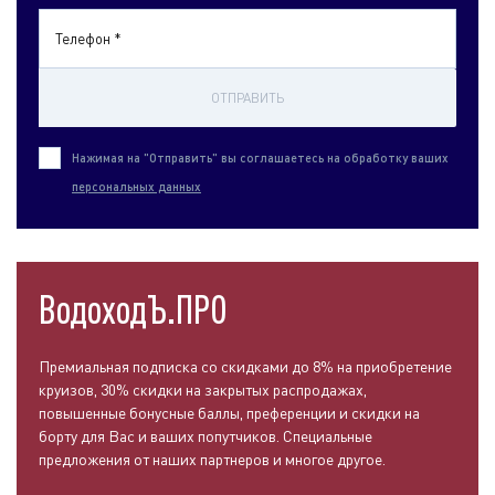
Телефон *
ОТПРАВИТЬ
Нажимая на "Отправить" вы соглашаетесь на обработку ваших
персональных данных
ВодоходЪ.ПРО
Премиальная подписка со скидками до 8% на приобретение
круизов, 30% скидки на закрытых распродажах,
повышенные бонусные баллы, преференции и скидки на
борту для Вас и ваших попутчиков. Специальные
предложения от наших партнеров и многое другое.