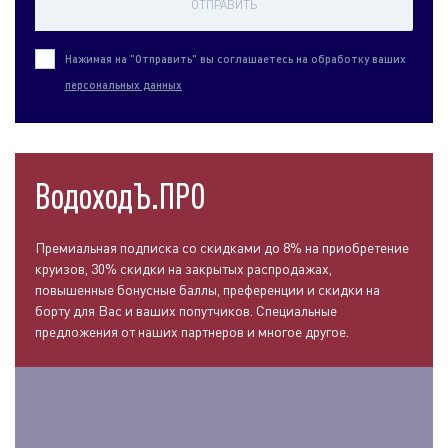
ОТПРАВИТЬ
Нажимая на "Отправить" вы соглашаетесь на обработку ваших
персональных данных
ВодоходЪ.ПРО
Премиальная подписка со скидками до 8% на приобретение
круизов, 30% скидки на закрытых распродажах,
повышенные бонусные баллы, преференции и скидки на
борту для Вас и ваших попутчиков. Специальные
предложения от наших партнеров и многое другое.