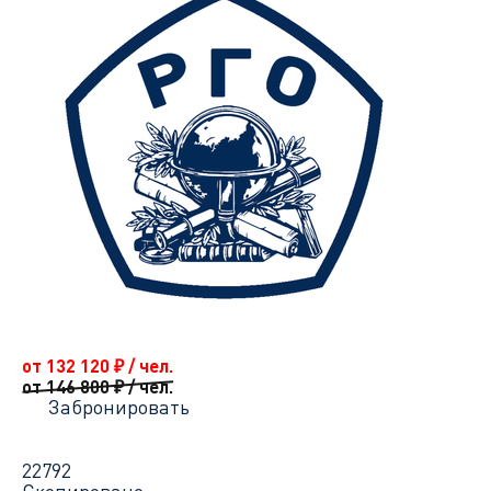
от 132 120
₽
/ чел.
от 146 800
₽
/ чел.
Забронировать
22792
Скопировано