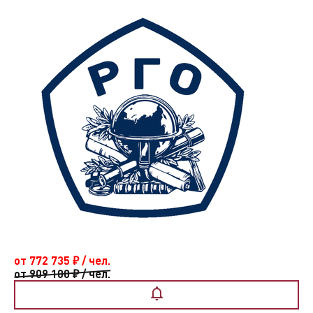
от 772 735
₽
/ чел.
от 909 100
₽
/ чел.