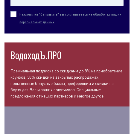
Нажимая на "Отправить" вы соглашаетесь на обработку ваших
персональных данных
ВодоходЪ.ПРО
Премиальная подписка со скидками до 8% на приобретение
круизов, 30% скидки на закрытых распродажах,
повышенные бонусные баллы, преференции и скидки на
борту для Вас и ваших попутчиков. Специальные
предложения от наших партнеров и многое другое.