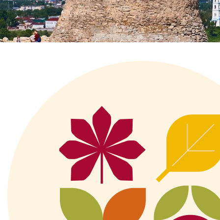
Главная
Перечень всех доступных круизов
Колыбель серебря