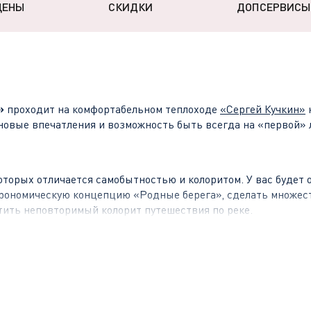
ЦЕНЫ
СКИДКИ
ДОПСЕРВИСЫ
»
проходит на комфортабельном теплоходе
«
Сергей Кучкин
»
новые впечатления и возможность быть всегда на «первой» 
оторых отличается самобытностью и колоритом. У вас будет 
строномическую концепцию «Родные берега», сделать множес
тить неповторимый колорит путешествия по реке.
й успел побывать и частью Казанского царства, и частью З
мевший сберечь свое культурное достояние и значительную ч