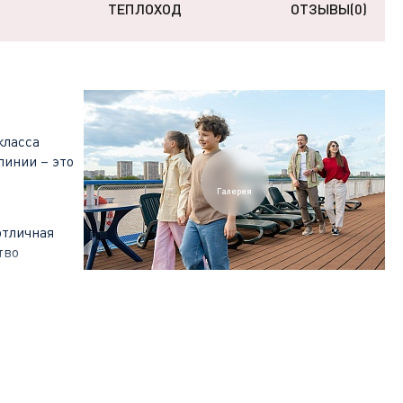
ТЕПЛОХОД
ОТЗЫВЫ
(0)
класса
линии – это
Галерея
отличная
тво
олотой Орды.
асть