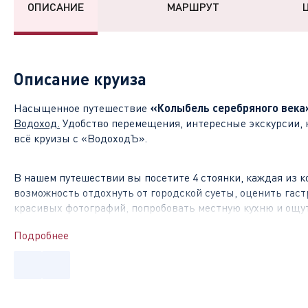
ОПИСАНИЕ
МАРШРУТ
Описание круиза
Насыщенное путешествие
«Колыбель серебряного века
Водоход
.
Удобство перемещения, интересные экскурсии, 
всё круизы с «ВодоходЪ».
В нашем путешествии вы посетите 4 стоянки, каждая из к
возможность отдохнуть от городской суеты, оценить га
красивых фотографий, попробовать местную кухню и ощу
Подробнее
Чем знамениты стоянки на маршруте?
Елабуга
–
бывший город Булгарского государства, которы
Елабуга – старинный город на территории Татарстана, су