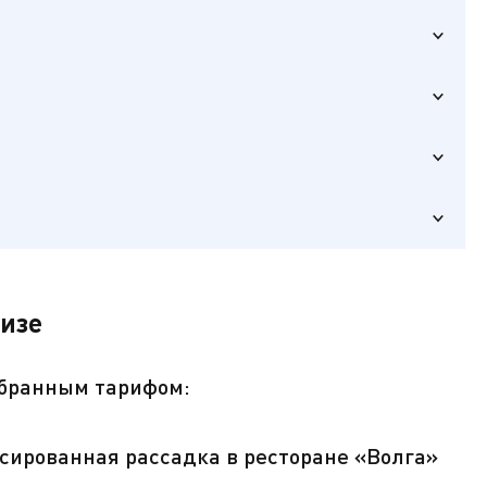
ика),
уизе
ключ от
ыбранным тарифом:
сированная рассадка в ресторане «Волга»
а ресепшене.