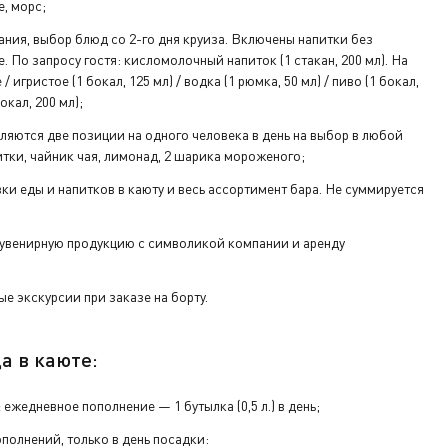
е, морс;
ания, выбор блюд со 2-го дня круиза. Включены напитки без
е. По запросу гостя: кисломолочный напиток (1 стакан, 200 мл). На
/ игристое (1 бокал, 125 мл) / водка (1 рюмка, 50 мл) / пиво (1 бокал,
окал, 200 мл);
ляются две позиции на одного человека в день на выбор в любой
тки, чайник чая, лимонад, 2 шарика мороженого;
вки еды и напитков в каюту и весь ассортимент бара. Не суммируется
увенирную продукцию с символикой компании и аренду
е экскурсии при заказе на борту.
а в каюте:
:
ежедневное пополнение — 1 бутылка (0,5 л.) в день;
полнений, только в день посадки: