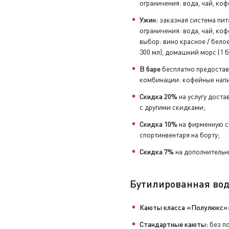
ограничения: вода, чай, коф
Ужин:
заказная система пит
ограничения: вода, чай, коф
выбор: вино красное / белое 
300 мл), домашний морс (1 б
В баре
бесплатно предостав
комбинации: кофейные напи
Скидка 20%
на услугу доста
с другими скидками;
Скидка 10%
на фирменную с
спортинвентаря на борту;
Скидка 7%
на дополнительны
Бутилированная вод
Каюты класса «Полулюкс»
Стандартные каюты:
без по