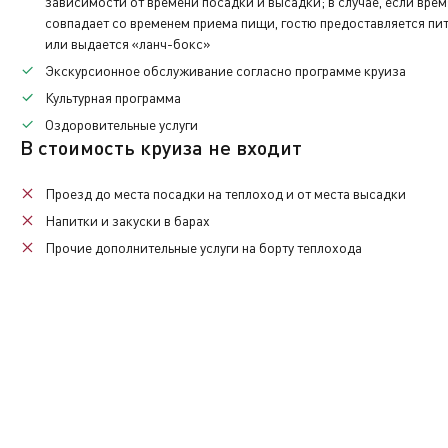
зависимости от времени посадки и высадки; в случае, если вре
совпадает со временем приема пищи, гостю предоставляется пит
Теплоход прибывает по московскому времени.
или выдается «ланч-бокс»
Экскурсионное обслуживание
согласно программе круиза
Последняя услуга по питанию - обед.
Культурная программа
Оздоровительные услуги
В стоимость круиза не входит
Проезд до места посадки на теплоход и от места высадки
Напитки
и закуски в барах
Прочие
дополнительные услуги
на борту теплохода