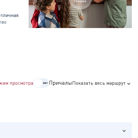
Галерея
отличная
тво
ь главные
кий городок
Причалы
жим просмотра
Показать весь маршрут
произошёл
отстраивался
бытиям, в