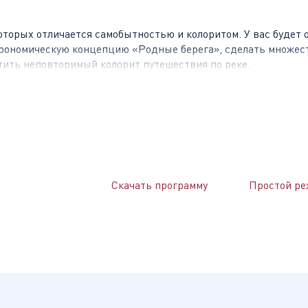
оторых отличается самобытностью и колоритом. У вас будет 
строномическую концепцию «Родные берега», сделать множес
тить неповторимый колорит путешествия по реке.
века вошла в состав России. Сегодня в городе можно увидет
тов и новый Сквер Петра I, а также посетить университетс
ном музее им. А.Н. Радищева.
Скачать программу
Простой ре
нград. Город-герой с насыщенной военной историей, где 
йны. Волгоград был разрушен практически до основания и 
ходится много памятников, посвященных тем историческим со
талинградской битвы» на Мамаевом кургане.