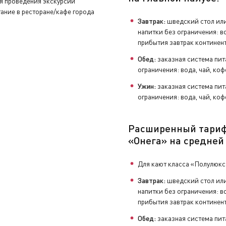
мя проведения экскурсии
ание в ресторане/кафе города
Завтрак:
шведский стол или
напитки без ограничения: во
прибытия завтрак континен
Обед:
заказная система пит
ограничения: вода, чай, коф
Ужин:
заказная система пит
ограничения: вода, чай, коф
Расширенный тари
«Онега» на средней
Для кают класса «Полулюкс
Завтрак:
шведский стол или
напитки без ограничения: во
прибытия завтрак континен
Обед:
заказная система пит