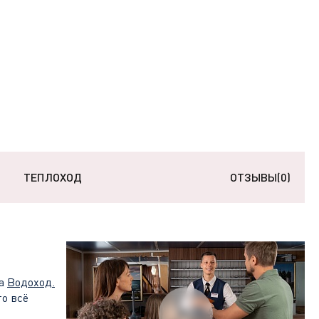
ТЕПЛОХОД
ОТЗЫВЫ
(0)
са
Водоход
.
то всё