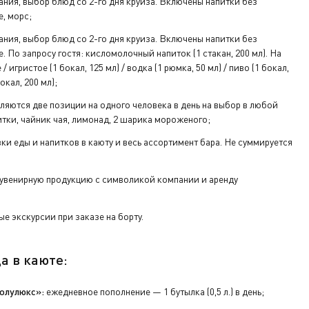
ания, выбор блюд со 2-го дня круиза. Включены напитки без
е, морс;
ания, выбор блюд со 2-го дня круиза. Включены напитки без
е. По запросу гостя: кисломолочный напиток (1 стакан, 200 мл). На
/ игристое (1 бокал, 125 мл) / водка (1 рюмка, 50 мл) / пиво (1 бокал,
окал, 200 мл);
ляются две позиции на одного человека в день на выбор в любой
тки, чайник чая, лимонад, 2 шарика мороженого;
вки еды и напитков в каюту и весь ассортимент бара. Не суммируется
увенирную продукцию с символикой компании и аренду
е экскурсии при заказе на борту.
а в каюте:
олулюкс»:
ежедневное пополнение — 1 бутылка (0,5 л.) в день;