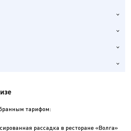
уемого XIII
зделия
ной
у Ивана
я площадь,
ика),
уизе
ыбранным тарифом:
сированная рассадка в ресторане «Волга»