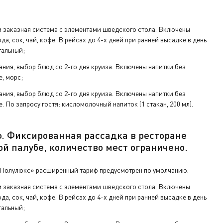
ключ от
 заказная система с элементами шведского стола. Включены
да, сок, чай, кофе. В рейсах до 4-х дней при ранней высадке в день
тальный;
а ресепшен.
ания, выбор блюд со 2-го дня круиза. Включены напитки без
е, морс;
ания, выбор блюд со 2-го дня круиза. Включены напитки без
е. По запросу гостя: кисломолочный напиток (1 стакан, 200 мл).
ф.
Фиксированная рассадка в ресторане
ой палу
бе
,
количество мест ограничено
.
«Полулюкс» расширенный тариф предусмотрен по умолчанию.
 заказная система с элементами шведского стола. Включены
да, сок, чай, кофе. В рейсах до 4-х дней при ранней высадке в день
тальный;