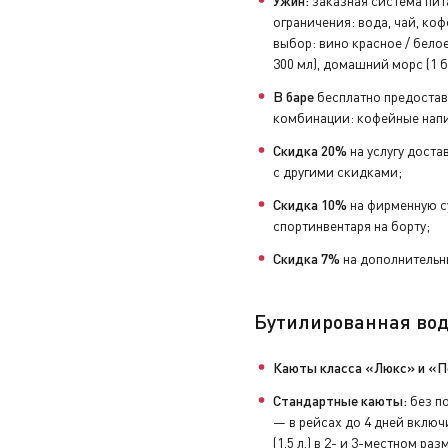
Ужин:
заказная система пит
ограничения: вода, чай, коф
выбор: вино красное / белое 
300 мл), домашний морс (1 б
В баре
бесплатно предостав
комбинации: кофейные напи
Скидка 20%
на услугу доста
с другими скидками;
Скидка 10%
на фирменную с
спортинвентаря на борту;
Скидка 7%
на дополнительны
Бутилированная вод
Каюты класса «Люкс» и «П
Стандартные каюты:
без по
— в рейсах до 4 дней включи
(1,5 л.) в 2- и 3-местном ра