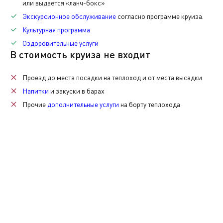
или выдается «ланч-бокс»
Экскурсионное обслуживание
согласно программе круиза.
Также при желании вы сможете приобрести памятные с
Культурная программа
Оздоровительные услуги
В стоимость круиза не входит
Проезд до места посадки на теплоход и от места высадки
Напитки
и закуски в барах
Прочие
дополнительные услуги
на борту теплохода