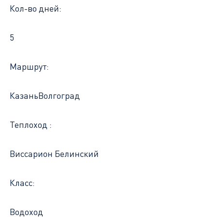
Кол-во дней:
5
Маршрут:
Казань
Волгоград
Теплоход :
Виссарион Белинский
Класс:
Водоход