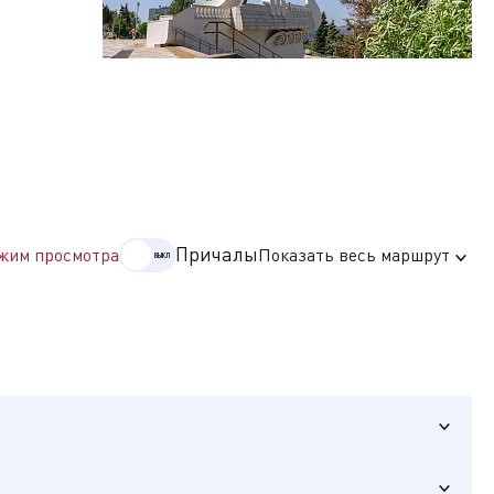
едием.
ми разных
Причалы
жим просмотра
Показать весь маршрут
ей. На
музеев
ой