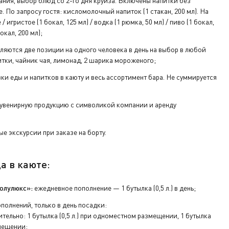
ания, выбор блюд со 2-го дня круиза. Включены напитки без
е. По запросу гостя: кисломолочный напиток (1 стакан, 200 мл). На
/ игристое (1 бокал, 125 мл) / водка (1 рюмка, 50 мл) / пиво (1 бокал,
окал, 200 мл);
ляются две позиции на одного человека в день на выбор в любой
тки, чайник чая, лимонад, 2 шарика мороженого;
вки еды и напитков в каюту и весь ассортимент бара. Не суммируется
увенирную продукцию с символикой компании и аренду
е экскурсии при заказе на борту.
а в каюте:
олулюкс»:
ежедневное пополнение — 1 бутылка (0,5 л.) в день;
полнений, только в день посадки:
тельно: 1 бутылка (0,5 л.) при одноместном размещении, 1 бутылка
змещении;