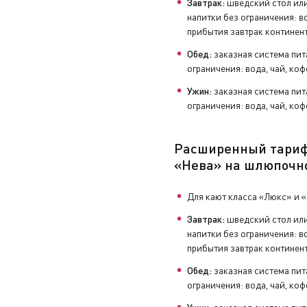
Завтрак:
шведский стол или
напитки без ограничения: во
прибытия завтрак континен
увениры, заполнить анкету с отзывами и оставить чаевые н
Обед:
заказная система пит
ограничения: вода, чай, коф
Ужин:
заказная система пит
ограничения: вода, чай, коф
Расширенный тари
«Нева» на шлюпочн
Для кают класса «Люкс» и 
Завтрак:
шведский стол или
напитки без ограничения: во
прибытия завтрак континен
Обед:
заказная система пит
ограничения: вода, чай, коф