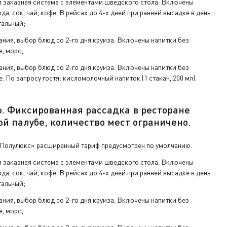
 заказная система с элементами шведского стола. Включены
да, сок, чай, кофе. В рейсах до 4-х дней при ранней высадке в день
тальный;
а ресепшен.
ания, выбор блюд со 2-го дня круиза. Включены напитки без
е, морс;
ания, выбор блюд со 2-го дня круиза. Включены напитки без
е. По запросу гостя: кисломолочный напиток (1 стакан, 200 мл).
ф.
Фиксированная рассадка в ресторане
ой палу
бе
,
количество мест ограничено
.
«Полулюкс» расширенный тариф предусмотрен по умолчанию.
 заказная система с элементами шведского стола. Включены
да, сок, чай, кофе. В рейсах до 4-х дней при ранней высадке в день
тальный;
ания, выбор блюд со 2-го дня круиза. Включены напитки без
е, морс;