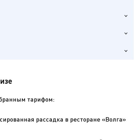
ь главные
кий городок
ика),
уизе
ыбранным тарифом:
сированная рассадка в ресторане «Волга»
ключ от