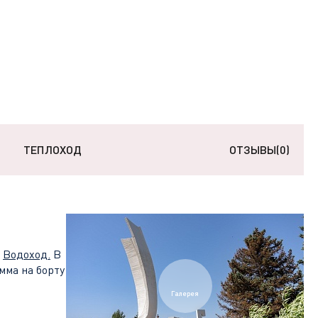
ТЕПЛОХОД
ОТЗЫВЫ
(0)
а
Водоход
.
В
мма на борту
Галерея