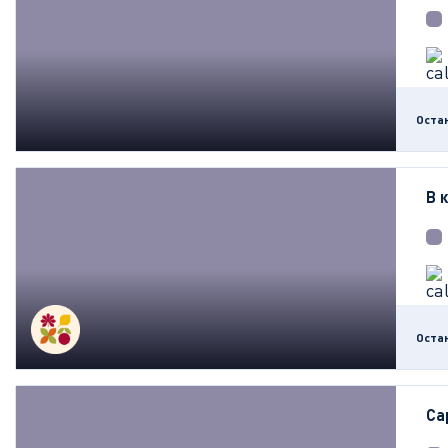
Оста
В 
Оста
Са