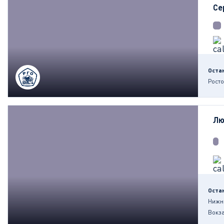
Се
Оста
Росто
Лю
Оста
Нижн
Вокза