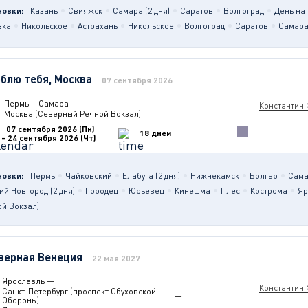
новки:
Казань
Свияжск
Самара (2 дня)
Саратов
Волгоград
День на 
вка
Никольское
Астрахань
Никольское
Волгоград
Саратов
Самара 
блю тебя, Москва
07 сентября 2026
Пермь
—
Самара
—
Константин
Москва (Северный Речной Вокзал)
07 сентября 2026 (Пн)
18 дней
- 24 сентября 2026 (Чт)
новки:
Пермь
Чайковский
Елабуга (2 дня)
Нижнекамск
Болгар
Сам
й Новгород (2 дня)
Городец
Юрьевец
Кинешма
Плёс
Кострома
Яр
й Вокзал)
верная Венеция
22 мая 2027
Ярославль
—
Константин
Санкт-Петербург (проспект Обуховской
—
Обороны)