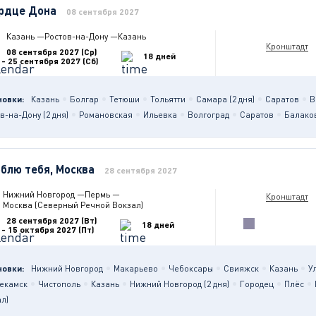
рдце Дона
08 сентября 2027
Казань
—
Ростов-на-Дону
—
Казань
Кронштадт
08 сентября 2027 (Ср)
18 дней
- 25 сентября 2027 (Сб)
новки:
Казань
Болгар
Тетюши
Тольятти
Самара (2 дня)
Саратов
В
в-на-Дону (2 дня)
Романовская
Ильевка
Волгоград
Саратов
Балако
блю тебя, Москва
28 сентября 2027
Нижний Новгород
—
Пермь
—
Кронштадт
Москва (Северный Речной Вокзал)
28 сентября 2027 (Вт)
18 дней
- 15 октября 2027 (Пт)
новки:
Нижний Новгород
Макарьево
Чебоксары
Свияжск
Казань
У
екамск
Чистополь
Казань
Нижний Новгород (2 дня)
Городец
Плёс
л)