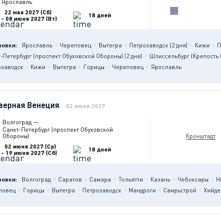
Ярославль
22 мая 2027 (Сб)
18 дней
- 08 июня 2027 (Вт)
новки:
Ярославль
Череповец
Вытегра
Петрозаводск (2 дня)
Кижи
П
-Петербург (проспект Обуховской Обороны) (2 дня)
Шлиссельбург (Крепость
озаводск
Кижи
Вытегра
Горицы
Череповец
Ярославль
верная Венеция
02 июня 2027
Волгоград
—
Санкт-Петербург (проспект Обуховской
Обороны)
Кронштадт
02 июня 2027 (Ср)
18 дней
- 19 июня 2027 (Сб)
новки:
Волгоград
Саратов
Самара
Тольятти
Казань
Чебоксары
Н
повец
Горицы
Вытегра
Петрозаводск
Мандроги
Свирьстрой
Хийде