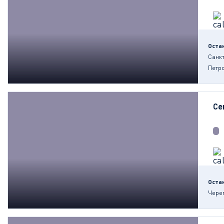
Оста
Санкт
Петр
Се
Оста
Чере