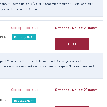
борту
Ростов-на-Дону (2 дня)
Старочеркасская
Романовская
(2 дня)
Тольятти
Казань
Спецпредложения
Осталось менее 20 кают
 Федин
Водоход.Лайт
ВЫБРАТЬ
ара
Ульяновск
Казань
Чебоксары
Козьмодемьянск
ославль
Тутаев
Рыбинск
Мышкин
Тверь
Москва (Северный
Спецпредложения
Осталось менее 20 кают
 Федин
Водоход.Лайт