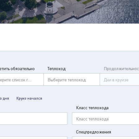
етить обязательно
Теплоход
Продолжительнос
ерите список городов
Выберите теплоход
Дни в круизе
о дня
Круиз начался
Класс теплохода
Класс теплохода
Спецпредложения