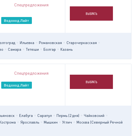
Спецпредложения
ВЫБРАТЬ
Водоход.Лайт
олгоград
Ильевка
Романовская
Старочеркасская
во
Самара
Тетюши
Болгар
Казань
Спецпредложения
ВЫБРАТЬ
Водоход.Лайт
льяновск
Елабуга
Сарапул
Пермь (2 дня)
Чайковский
Кострома
Ярославль
Мышкин
Углич
Москва (Северный Речной