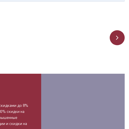
О
скидками до 8%
30% скидки на
овышенные
ии и скидки на