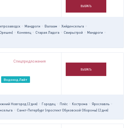
ВЫБРАТЬ
етрозаводск
Мандроги
Валаам
Хийденсельга
 Орешек)
Коневец
Старая Ладога
Свирьстрой
Мандроги
Спецпредложения
ВЫБРАТЬ
Водоход.Лайт
ижний Новгород (2 дня)
Городец
Плёс
Кострома
Ярославль
нсельга
Санкт-Петербург (проспект Обуховской Обороны) (2 дня)