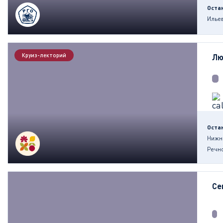
Оста
Илье
Круиз-лекторий
Лю
Оста
Нижни
Речно
Се