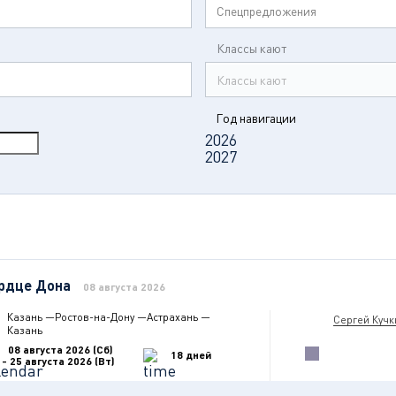
Спецпредложения
Классы кают
Классы кают
Год навигации
2026
2027
рдце Дона
08 августа 2026
Казань
—
Ростов-на-Дону
—
Астрахань
—
Сергей Кучк
Казань
08 августа 2026 (Сб)
18 дней
- 25 августа 2026 (Вт)