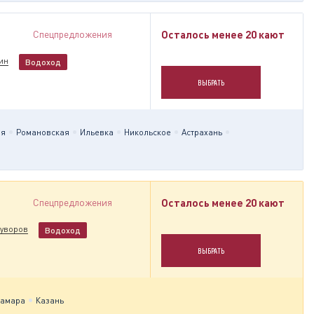
Спецпредложения
Осталось менее 20 кают
ин
Водоход
ВЫБРАТЬ
ая
Романовская
Ильевка
Никольское
Астрахань
Спецпредложения
Осталось менее 20 кают
Суворов
Водоход
ВЫБРАТЬ
амара
Казань