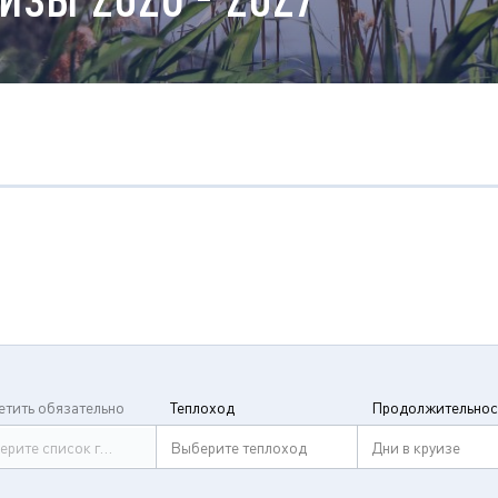
етить обязательно
Теплоход
Продолжительнос
ерите список городов
Выберите теплоход
Дни в круизе