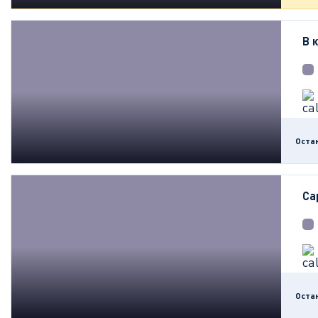
В 
Оста
Са
Оста