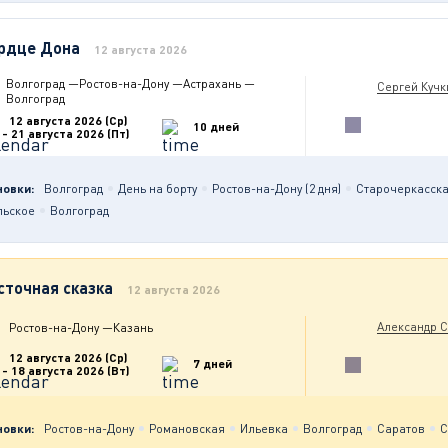
рдце Дона
12 августа 2026
Волгоград
—
Ростов-на-Дону
—
Астрахань
—
Сергей Кучк
Волгоград
12 августа 2026 (Ср)
10 дней
- 21 августа 2026 (Пт)
новки:
Волгоград
День на борту
Ростов-на-Дону (2 дня)
Старочеркасск
льское
Волгоград
сточная сказка
12 августа 2026
Александр 
Ростов-на-Дону
—
Казань
12 августа 2026 (Ср)
7 дней
- 18 августа 2026 (Вт)
новки:
Ростов-на-Дону
Романовская
Ильевка
Волгоград
Саратов
С