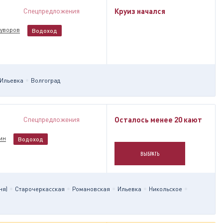
Спецпредложения
Круиз начался
Суворов
Водоход
Ильевка
Волгоград
Спецпредложения
Осталось менее 20 кают
ин
Водоход
ВЫБРАТЬ
ня)
Старочеркасская
Романовская
Ильевка
Никольское