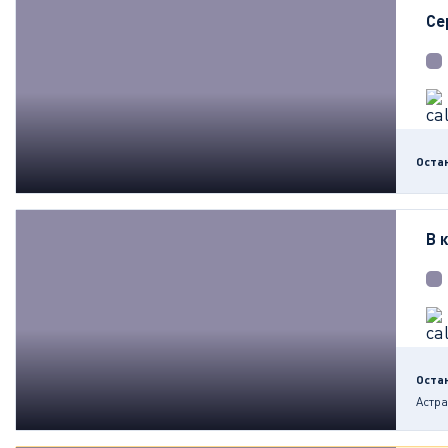
Се
Оста
В 
Оста
Астр