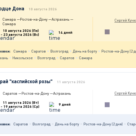
рдце Дона
10 августа 2026
Самара
—
Ростов-на-Дону
—
Астрахань
—
Сергей Кучк
Самара
10 августа 2026 (Пн)
14 дней
- 23 августа 2026 (Вс)
новки:
Самара
Саратов
Волгоград
День на борту
Ростов-на-Дону (2 д
ахань
Никольское
Волгоград
Саратов
Самара
край "каспийской розы"
11 августа 2026
Сергей Кучк
Саратов
—
Ростов-на-Дону
—
Астрахань
11 августа 2026 (Вт)
9 дней
- 19 августа 2026 (Ср)
новки:
Саратов
Волгоград
День на борту
Ростов-на-Дону (2 дня)
Стар