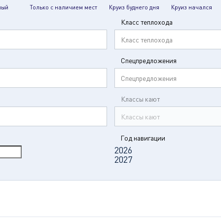
мый
Только с наличием мест
Круиз буднего дня
Круиз начался
Класс теплохода
Класс теплохода
Спецпредложения
Спецпредложения
Классы кают
Классы кают
Год навигации
2026
2027