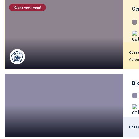
Круиз-лекторий
Се
Оста
Астр
В 
Оста