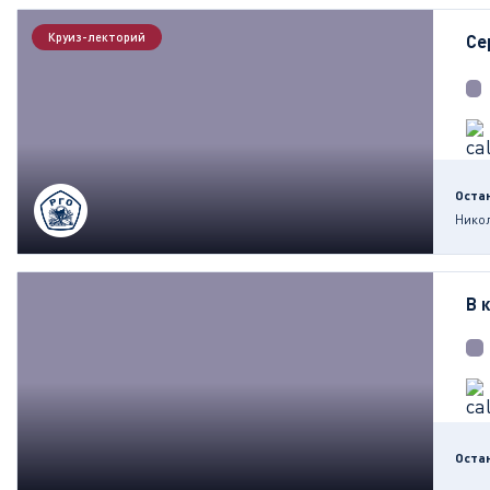
Круиз-лекторий
Се
Оста
Нико
В 
Оста