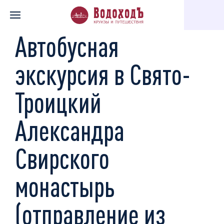
Главная
Каталог экскурсий
По святым местам
Автобусна
Автобусная
экскурсия в Свято-
Троицкий
Александра
Свирского
монастырь
(отправление из