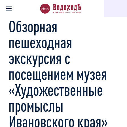
Главная
Каталог экскурсий
Музеи, галереи, театры
Обзо
Обзорная
пешеходная
экскурсия с
посещением музея
«Художественные
промыслы
Ивановского края»