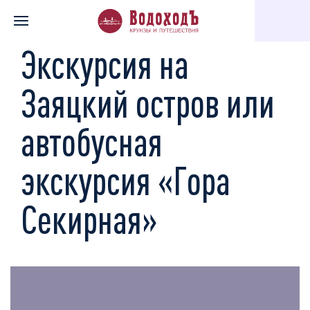
Главная
Каталог экскурсий
По святым местам
Экскурсия
Экскурсия на
Заяцкий остров или
автобусная
экскурсия «Гора
Секирная»