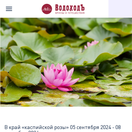
Главная
Перечень всех доступных круизов
В край «каспийск
В край «каспийской розы»
05 сентября 2024 - 08