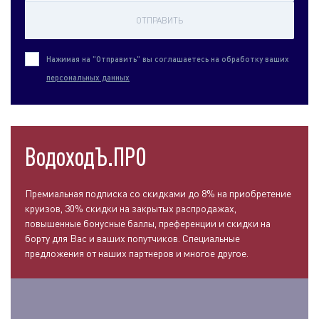
ОТПРАВИТЬ
Нажимая на "Отправить" вы соглашаетесь на обработку ваших
персональных данных
ВодоходЪ.ПРО
Премиальная подписка со скидками до 8% на приобретение
круизов, 30% скидки на закрытых распродажах,
повышенные бонусные баллы, преференции и скидки на
борту для Вас и ваших попутчиков. Специальные
предложения от наших партнеров и многое другое.