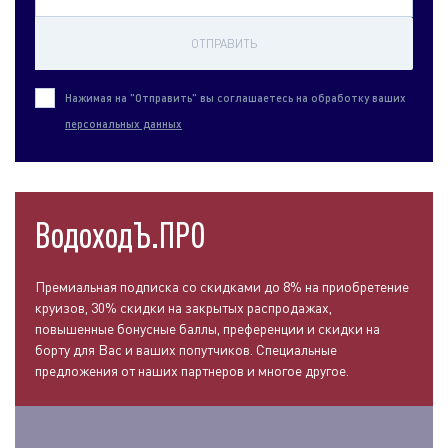
ОТПРАВИТЬ
Нажимая на "Отправить" вы соглашаетесь на обработку ваших
персональных данных
ВодоходЪ.ПРО
Премиальная подписка со скидками до 8% на приобретение
круизов, 30% скидки на закрытых распродажах,
повышенные бонусные баллы, преференции и скидки на
борту для Вас и ваших попутчиков. Специальные
предложения от наших партнеров и многое другое.