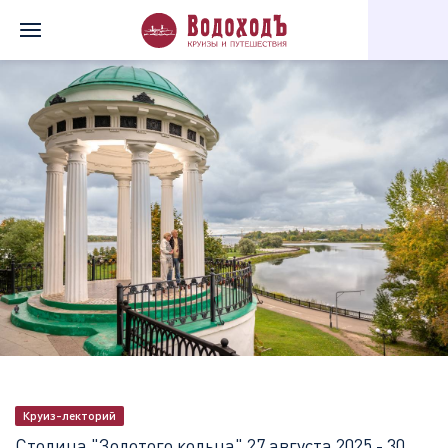
Главная
Перечень всех доступных круизов
Столица "Золотог
Круиз-лекторий
Столица "Золотого кольца"
27 августа 2025 - 30