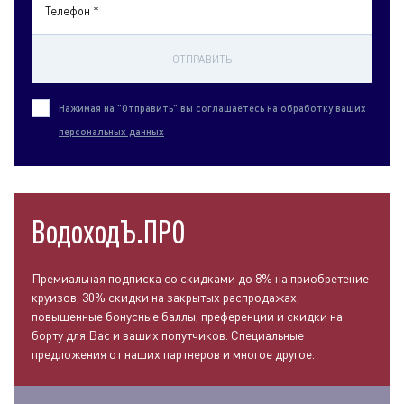
Телефон *
ОТПРАВИТЬ
Нажимая на "Отправить" вы соглашаетесь на обработку ваших
персональных данных
ВодоходЪ.ПРО
Премиальная подписка со скидками до 8% на приобретение
круизов, 30% скидки на закрытых распродажах,
повышенные бонусные баллы, преференции и скидки на
борту для Вас и ваших попутчиков. Специальные
предложения от наших партнеров и многое другое.