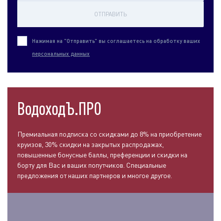
ОТПРАВИТЬ
Нажимая на "Отправить" вы соглашаетесь на обработку ваших
персональных данных
ВодоходЪ.ПРО
Премиальная подписка со скидками до 8% на приобретение
круизов, 30% скидки на закрытых распродажах,
повышенные бонусные баллы, преференции и скидки на
борту для Вас и ваших попутчиков. Специальные
предложения от наших партнеров и многое другое.