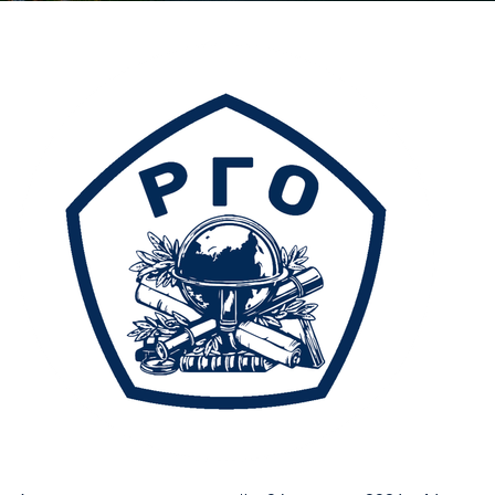
Главная
Перечень всех доступных круизов
Архипелаг истори