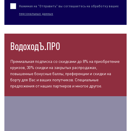
Нажимая на "Отправить" вы соглашаетесь на обработку ваших
персональных данных
ВодоходЪ.ПРО
Премиальная подписка со скидками до 8% на приобретение
круизов, 30% скидки на закрытых распродажах,
повышенные бонусные баллы, преференции и скидки на
борту для Вас и ваших попутчиков. Специальные
предложения от наших партнеров и многое другое.