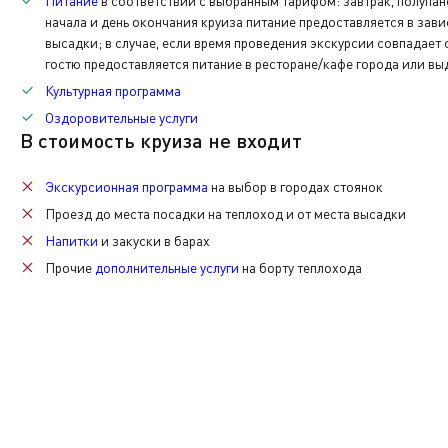
Питание
в соответствии с выбранным тарифом: завтрак, полупан
начала и день окончания круиза питание предоставляется в зав
По окончании нашего путешествия вам нужно будет вер
высадки; в случае, если время проведения экскурсии совпадает
каюты.
гостю предоставляется питание в ресторане/кафе города или вы
Культурная программа
Также при желании вы сможете приобрести памятные с
Оздоровительные услуги
В стоимость круиза не входит
Экскурсионная программа
на выбор в городах стоянок
Проезд до места посадки на теплоход и от места высадки
Напитки
и закуски в барах
Прочие
дополнительные услуги
на борту теплохода