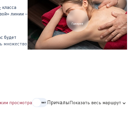
»
класса
вой» линии –
Галерея
с будет
ть множество
ей. На
музеев
ой
Причалы
жим просмотра
Показать весь маршрут
произошёл
отстраивался