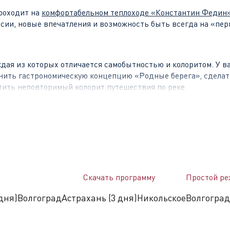
роходит на
комфортабельном теплоходе
«Константин Федин
рсии, новые впечатления и возможность быть всегда на «пер
дая из которых отличается самобытностью и колоритом. У ва
енить гастрономическую концепцию «Родные берега», сдела
тить неповторимый колорит путешествия по реке.
ю историю и множество самобытных достопримечательност
ской церкви, бункер Сталина, а также один из крупнейших 
знаете, почему именно этот город должен был стать «запасн
Скачать программу
Простой ре
дня)
Волгоград
Астрахань (3 дня)
Никольское
Волгоград
нград. Город-герой с насыщенной военной историей, где 
йны. Волгоград был разрушен практически до основания и 