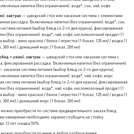
лючённые напитки (без ограничения): вода*, сок, чай, кофе.
ключ от
н): завтрак
— шведский стол или заказная система с элементами
нная рассадка. Включённые напитки (без ограничения): вода*, сок,
система питания (выбор блюд со 2-го дня круиза), фиксированная
а ресепшен.
ки (без ограничения): вода*, чай, кофе, кисломолочный продукт (1
а выбор - вино красное / белое / игристое (1 бокал, 125 мл) / водка (1
л, 300 мл) / домашний морс (1 бокал, 200 мл).
обед + ужин): завтрак
— шведский стол или заказная система с
а, фиксированная рассадка. Включённые напитки (без ограничения):
 заказная система питания (выбор блюд со 2-го дня круиза),
лючённые напитки (без ограничения): вода*, чай, кофе, морс
я система питания (выбор блюд со 2-го дня круиза), фиксированная
ки (без ограничения): вода*, чай, кофе, кисломолочный продукт (1
а выбор - вино красное / белое / игристое (1 бокал, 125 мл) / водка (1
л, 300 мл) / домашний морс (1 бокал, 200 мл).
 можно приобрести по системе предварительного заказа блюд
воем намерении необходимо заранее сообщить на стойку
о 12 лет скидка 50%.
 можно приобрести по меню в любое удобное время.