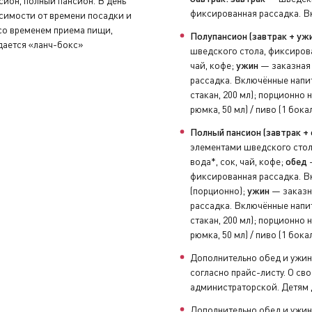
сион, полный пансион. В день
фиксированная рассадка. Вк
исимости от времени посадки и
нуть устройство аудиогида, закрыть бортовой счёт и сдать 
 со временем приема пищи,
Полупансион (завтрак + ужи
дается «ланч-бокс»
шведского стола, фиксирова
чай, кофе;
ужин
— заказная 
увениры, заполнить анкету с отзывами и оставить чаевые н
рассадка. Включённые напит
стакан, 200 мл); порционно н
рюмка, 50 мл) / пиво (1 бока
Полный пансион (завтрак + 
элементами шведского стол
вода*, сок, чай, кофе;
обед
—
фиксированная рассадка. Вк
(порционно);
ужин
— заказна
рассадка. Включённые напит
стакан, 200 мл); порционно н
рюмка, 50 мл) / пиво (1 бока
Дополнительно обед и ужин
согласно прайс-листу. О с
администраторской. Детям д
Дополнительно обед и ужин