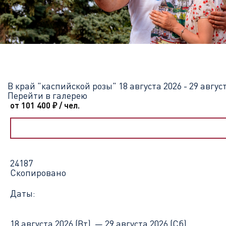
Главная
Перечень всех доступных круизов
В край "каспийск
В край "каспийской розы"
18 августа 2026 - 29 авгус
Перейти в галерею
от 101 400
₽
/ чел.
24187
Скопировано
Даты:
18 августа 2026 (Вт) —
29 августа 2026 (Сб)