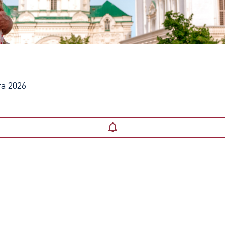
ой розы"
та 2026