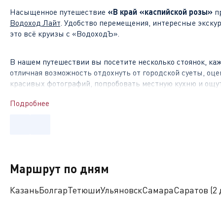
Насыщенное путешествие
«
В край «каспийской розы
»
п
Водоход.Лайт
. Удобство перемещения, интересные экску
это всё круизы с «ВодоходЪ».
В нашем путешествии вы посетите несколько стоянок, каж
отличная возможность отдохнуть от городской суеты, оц
красивых фотографий, попробовать местную кухню и ощу
Подробнее
Чем знамениты стоянки на маршруте?
Самара
–
крупный поволжский город, имеющий интересну
главных улицах Самары находится кирха немецко-лютеран
Поволжья – Художественный музей. Посещая Самару, вы у
Маршрут по дням
столицей» России.
Казань
Болгар
Тетюши
Ульяновск
Самара
Саратов (2 
Волгоград
–
дореволюционный Царицын. Советский Стали
переломный момент во времена Великой Отечественной во