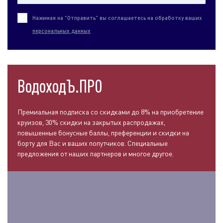
Нажимая на "Отправить" вы соглашаетесь на обработку ваших
персональных данных
ВодоходЪ.ПРО
Премиальная подписка со скидками до 8% на приобретение
круизов, 30% скидки на закрытых распродажах,
повышенные бонусные баллы, преференции и скидки на
борту для Вас и ваших попутчиков. Специальные
предложения от наших партнеров и многое другое.