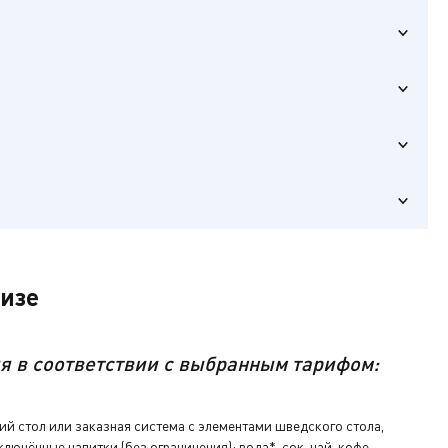
гистрируют на
 столика),
 питанию
уизе
ым тарифом.
я в соответствии с выбранным тарифом:
ключ от
аевые на
й стол или заказная система с элементами шведского стола,
лючённые напитки (без ограничения): вода*, сок, чай, кофе.