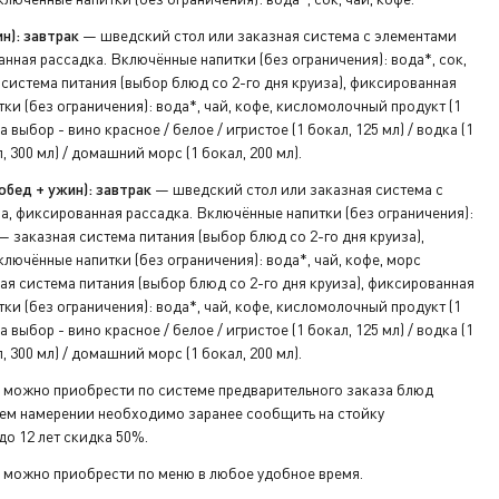
н): завтрак
— шведский стол или заказная система с элементами
нная рассадка. Включённые напитки (без ограничения): вода*, сок,
система питания (выбор блюд со 2-го дня круиза), фиксированная
ки (без ограничения): вода*, чай, кофе, кисломолочный продукт (1
а выбор - вино красное / белое / игристое (1 бокал, 125 мл) / водка (1
л, 300 мл) / домашний морс (1 бокал, 200 мл).
обед + ужин): завтрак
— шведский стол или заказная система с
а, фиксированная рассадка. Включённые напитки (без ограничения):
 заказная система питания (выбор блюд со 2-го дня круиза),
лючённые напитки (без ограничения): вода*, чай, кофе, морс
я система питания (выбор блюд со 2-го дня круиза), фиксированная
ки (без ограничения): вода*, чай, кофе, кисломолочный продукт (1
а выбор - вино красное / белое / игристое (1 бокал, 125 мл) / водка (1
л, 300 мл) / домашний морс (1 бокал, 200 мл).
 можно приобрести по системе предварительного заказа блюд
воем намерении необходимо заранее сообщить на стойку
о 12 лет скидка 50%.
 можно приобрести по меню в любое удобное время.