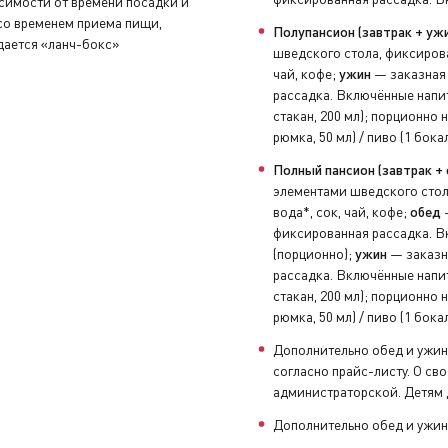
исимости от времени посадки и
 со временем приема пищи,
Полупансион (завтрак + ужи
дается «ланч-бокс»
шведского стола, фиксирова
чай, кофе;
ужин
— заказная 
рассадка. Включённые напит
стакан, 200 мл); порционно н
рюмка, 50 мл) / пиво (1 бока
Полный пансион (завтрак + 
элементами шведского стол
вода*, сок, чай, кофе;
обед
—
фиксированная рассадка. Вк
(порционно);
ужин
— заказна
рассадка. Включённые напит
стакан, 200 мл); порционно н
рюмка, 50 мл) / пиво (1 бока
Дополнительно обед и ужин
согласно прайс-листу. О с
администраторской. Детям д
Дополнительно обед и ужин