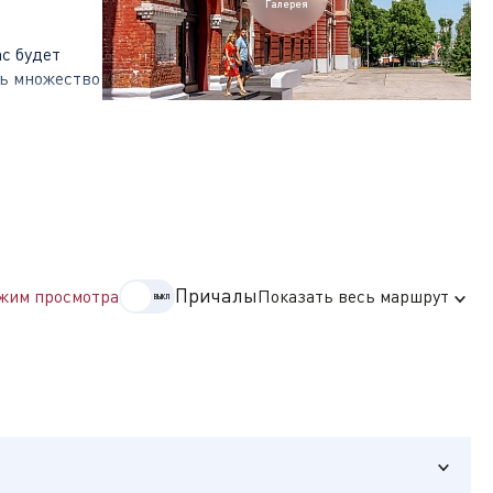
Галерея
с будет
ть множество
ей. На
музеев
ой
Причалы
жим просмотра
Показать весь маршрут
оду. До 1924
ороде
л. В наши
едник