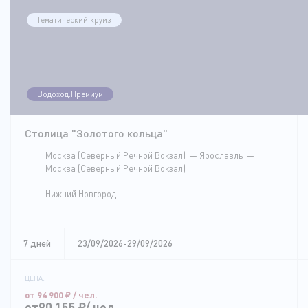
Тематический круиз
Водоход.Премиум
Столица "Золотого кольца"
Москва (Северный Речной Вокзал)
Ярославль
Москва (Северный Речной Вокзал)
Нижний Новгород
7 дней
23/09/2026-29/09/2026
ЦЕНА:
от 94 900
₽
/ чел.
от90 155
₽
/ чел.