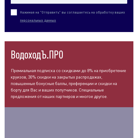
Нажимая на "Отправить" вы соглашаетесь на обработку ваших
персональных данных
ВодоходЪ.ПРО
Премиальная подписка со скидками до 8% на приобретение
круизов, 30% скидки на закрытых распродажах,
повышенные бонусные баллы, преференции и скидки на
борту для Вас и ваших попутчиков. Специальные
предложения от наших партнеров и многое другое.