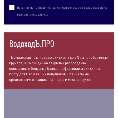
Нажимая на "Отправить" вы соглашаетесь на обработку ваших
персональных данных
ВодоходЪ.ПРО
Премиальная подписка со скидками до 8% на приобретение
круизов, 30% скидки на закрытых распродажах,
повышенные бонусные баллы, преференции и скидки на
борту для Вас и ваших попутчиков. Специальные
предложения от наших партнеров и многое другое.