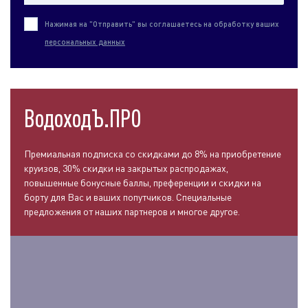
Нажимая на "Отправить" вы соглашаетесь на обработку ваших
персональных данных
ВодоходЪ.ПРО
Премиальная подписка со скидками до 8% на приобретение
круизов, 30% скидки на закрытых распродажах,
повышенные бонусные баллы, преференции и скидки на
борту для Вас и ваших попутчиков. Специальные
предложения от наших партнеров и многое другое.