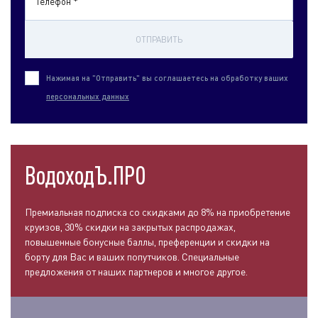
Телефон *
ОТПРАВИТЬ
Нажимая на "Отправить" вы соглашаетесь на обработку ваших
персональных данных
ВодоходЪ.ПРО
Премиальная подписка со скидками до 8% на приобретение
круизов, 30% скидки на закрытых распродажах,
повышенные бонусные баллы, преференции и скидки на
борту для Вас и ваших попутчиков. Специальные
предложения от наших партнеров и многое другое.