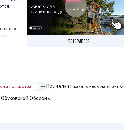
ются,
Видеообзор
ательная
тво
ФОТОГАЛЕРЕЯ
по реке.
. Сюда
кого шума и
Причалы
жим просмотра
Показать весь маршрут
 Обуховской Обороны)
ты и
зок с