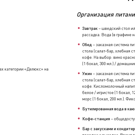
Организация питани
Завтрак
– шведский стол ил
рассадка. Вода (в графине н
нуть устройство аудиогида, закрыть бортовой счёт и сдать 
Обед
– заказная система пи
стола (салат-бар, хлебная с
кофе. На выбор: вино красное
(1 бокал, 300 мл.) / домашн
увениры, заполнить анкету с отзывами и оставить чаевые н
тах категории «Делюкс» на
Ужин
– заказная система пи
стола (салат-бар, хлебная с
кофе. Кисломолочный напиток
белое / игристое (1 бокал, 12
морс (1 бокал, 200 мл.). Фи
Бутилированная вода в каю
Кофе-станция
– общедоступ
Бар с закусками и кондите
посадки и высадки. Время р