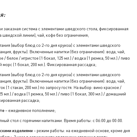
я:
и заказная система с элементами шведского стола, фиксированная
а шведской линии), чай, кофе без ограничения;
ключ от
тания (выбор блюд со 2-го дня круиза) с элементами шведского
танция, фрукты). Включенные напитки (без ограничения): вода, чай,
 / белое / игристое (1 бокал, 125 мл.) / водка (1 рюмка, 50 мл.) / пиво
ий морс (1 бокал, 200 мл.). Фиксированная рассадка;
а ресепшен.
тания (выбор блюд со 2-го дня круиза) с элементами шведского
танция, фрукты). Включенные напитки (без ограничения): вода, чай,
 (1 стакан, 200 мл.) по запросу гостя. На выбор: вино красное /
5 мл.) / водка (1 рюмка, 50 мл.) / пиво (1 бокал, 300 мл.) / домашний
ксированная рассадка;
те
– ежедневное пополнение;
ный стол с горячими напитками. Время работы: с 06:00 до 00:00.
рскими изделиями
– режим работы: на ежедневной основе, кроме дня
аботы: 2 часа в зависимости от времени стоянки в порту.