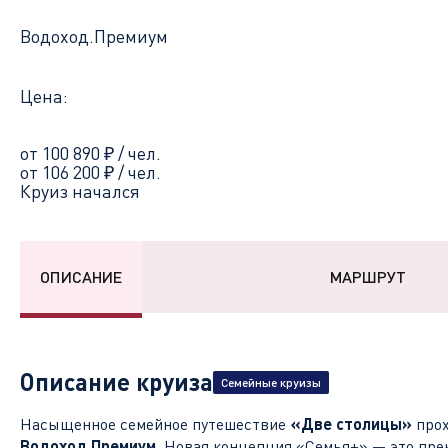
Водоход.Премиум
Цена:
от 100 890
₽
/ чел.
от 106 200
₽
/ чел.
Круиз начался
ОПИСАНИЕ
МАРШРУТ
Описание круиза
Семейные круизы
Насыщенное семейное путешествие
«Две столицы»
прох
Водоход.Премиум
. Новая концепция «Семья+» —
это пре