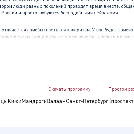
тором люди разных поколений проводят время вместе: обща
 России и просто любуются бесподобными пейзажами.
х отличается самобытностью и колоритом. У вас будет замеч
строномическую концепцию «Родные берега», сделать множес
хню и погрузиться в атмосферу незабываемого путешествия 
арелии, расположенный в северной части Ладожского озера
, чтобы прикоснуться к святым местам, укрыться от городс
Скачать программу
Простой ре
ники архитектуры.
ицы
Кижи
Мандроги
Валаам
Санкт-Петербург (проспект
ие Мандроги», где гости смогут отвлечься от городской суе
одятся колоритные крестьянские дома XIX века, Остров Ска
и, который насчитывает более 3000 экспонатов.