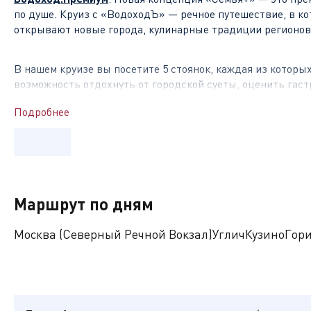
по душе. Круиз с «ВодоходЪ»
— речное путешествие, в ко
открывают новые города, кулинарные традиции регионов
В нашем круизе вы посетите 5 стоянок, каждая из которы
возможность отдохнуть от городской суеты, оценить га
красивых фотографий с родными, попробовать местную ку
Подробнее
Чем знамениты стоянки на маршруте?
о. Валаам
–
самый крупный и очень живописный остров К
ежегодно приезжают десятки тысяч туристов и паломников
Маршрут по дням
суеты, увидеть невероятную карельскую природу и памят
Москва (Северный Речной Вокзал)
Углич
Кузино
Гор
Мандроги
–
зеленая стоянка в колоритной деревне «Верхн
почувствовать настоящее единение с природой. Здесь нах
персонажами, вырезанными из дерева, а также музей водк