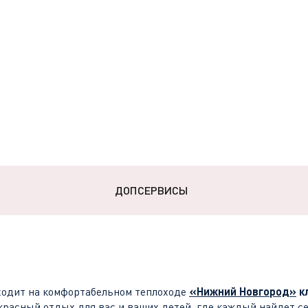
ДОПСЕРВИСЫ
одит на комфортабельном теплоходе
«Нижний Новгород»
к
красный отдых для вас и ваших детей, где каждый найдет се