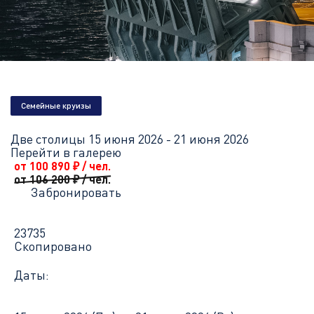
Главная
Перечень всех доступных круизов
Две столицы
Семейные круизы
Две столицы
15 июня 2026 - 21 июня 2026
Перейти в галерею
от 100 890
₽
/ чел.
от 106 200
₽
/ чел.
Забронировать
23735
Скопировано
Даты: