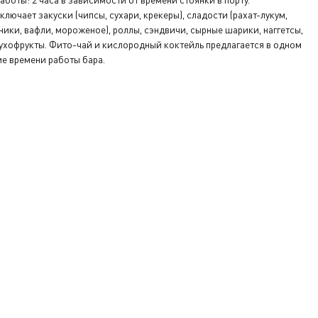
лючает закуски (чипсы, сухари, крекеры), сладости (рахат-лукум,
яники, вафли, мороженое), роллы, сэндвичи, сырные шарики, наггетсы,
сухофрукты. Фито-чай и кислородный коктейль предлагается в одном
ие времени работы бара.