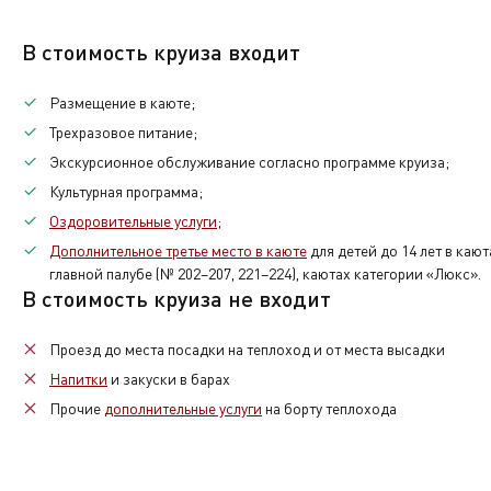
17.06
(СР)
13:00
1ч. 30мин.
14:30
Основная
Прибытие. Высадка.
В стоимость круиза входит
Последняя услуга по питанию – завтрак.
Размещение в каюте;
Трехразовое питание;
По окончании нашего путешествия вам нужно будет вер
Экскурсионное обслуживание согласно программе круиза;
каюты.
Культурная программа;
Оздоровительные услуги
;
Также при желании вы сможете приобрести памятные с
Дополнительное третье место в каюте
для детей до 14 лет в каю
Экскурсионная программа
главной палубе (№ 202–207, 221–224), каютах категории «Люкс».
В стоимость круиза не входит
Дополнительная
Проезд до места посадки на теплоход и от места высадки
Напитки
и закуски в барах
Прочие
дополнительные услуги
на борту теплохода