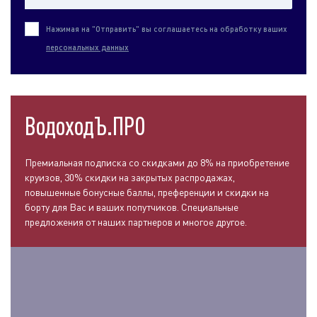
Нажимая на "Отправить" вы соглашаетесь на обработку ваших
персональных данных
ВодоходЪ.ПРО
Премиальная подписка со скидками до 8% на приобретение
круизов, 30% скидки на закрытых распродажах,
повышенные бонусные баллы, преференции и скидки на
борту для Вас и ваших попутчиков. Специальные
предложения от наших партнеров и многое другое.