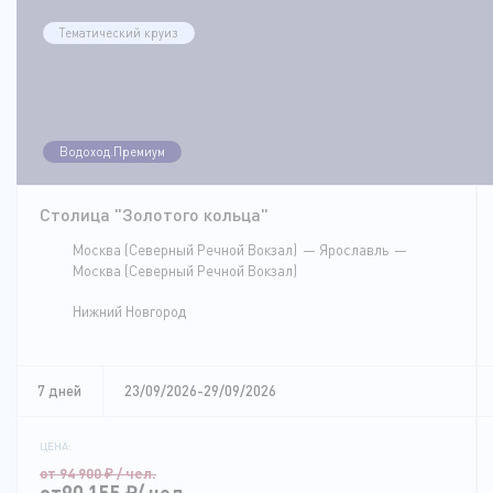
Тематический круиз
Водоход.Премиум
Столица "Золотого кольца"
Москва (Северный Речной Вокзал)
Ярославль
Москва (Северный Речной Вокзал)
Нижний Новгород
7 дней
23/09/2026-29/09/2026
ЦЕНА:
от 94 900
₽
/ чел.
от90 155
₽
/ чел.