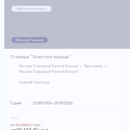
Тематический круиз
Водоход.Премиум
Столица "Золотого кольца"
Москва (Северный Речной Вокзал)
Ярославль
Москва (Северный Речной Вокзал)
Нижний Новгород
7 дней
23/09/2026-29/09/2026
ЦЕНА:
от 94 900
₽
/ чел.
от90 155
₽
/ чел.