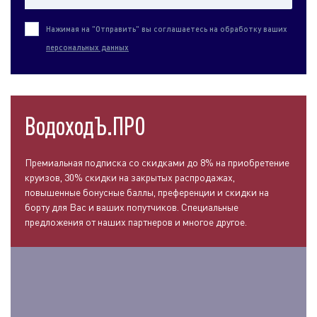
Нажимая на "Отправить" вы соглашаетесь на обработку ваших
персональных данных
ВодоходЪ.ПРО
Премиальная подписка со скидками до 8% на приобретение
круизов, 30% скидки на закрытых распродажах,
повышенные бонусные баллы, преференции и скидки на
борту для Вас и ваших попутчиков. Специальные
предложения от наших партнеров и многое другое.